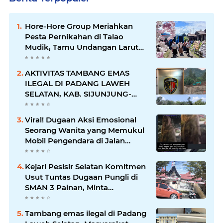
Hore-Hore Group Meriahkan
Pesta Pernikahan di Talao
Mudik, Tamu Undangan Larut
dalam Suasana Penuh
Kegembiraan
AKTIVITAS TAMBANG EMAS
ILEGAL DI PADANG LAWEH
SELATAN, KAB. SIJUNJUNG-
SUMBAR SEMAKIN
MERAJALELA
Viral! Dugaan Aksi Emosional
Seorang Wanita yang Memukul
Mobil Pengendara di Jalan
Khatib Sulaiman
Kejari Pesisir Selatan Komitmen
Usut Tuntas Dugaan Pungli di
SMAN 3 Painan, Minta
Inspektorat Sumbar Lakukan
Pemeriksaan
Tambang emas ilegal di Padang