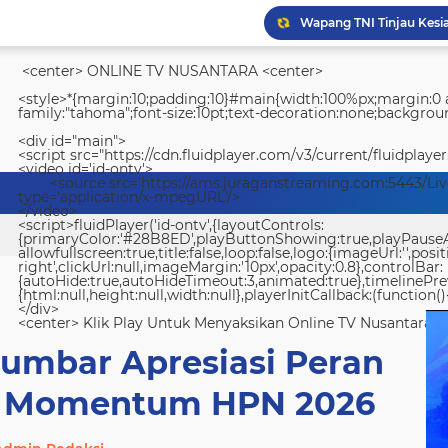
Wapang TNI Tinjau Kesia
<center> ONLINE TV NUSANTARA <center>
<style>*{margin:10;padding:10}#main{width:100%px;margin:0 a
family:"tahoma";font-size:10pt;text-decoration:none;backgroun
<div id="main">
<script src="https://cdn.fluidplayer.com/v3/current/fluidplayer
<video id='id-ontv'>
<source src='https://ams.juraganstreaming.com:5443/Li
type='application/x-mpegURL'/>
</video>
<script>fluidPlayer('id-ontv',{layoutControls:
{primaryColor:'#28B8ED',playButtonShowing:true,playPauseAnim
allowfullscreen:true,title:false,loop:false,logo:{imageUrl:'',posit
right',clickUrl:null,imageMargin:'10px',opacity:0.8},controlBar:
{autoHide:true,autoHideTimeout:3,animated:true},timelinePr
{html:null,height:null,width:null},playerInitCallback:(function(){
</div>
<center> Klik Play Untuk Menyaksikan Online TV Nusantara <
Sumbar Apresiasi Peran
 di Momentum HPN 2026