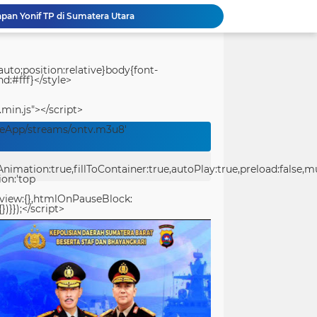
pan Yonif TP di Sumatera Utara
Kodim 1714/PJ Gelar Karya Bakti Merah Putih SMP Negeri 1 Mulia Kab. Puncak Jaya
Sat Resnarkoba Polresta Sorong Kota Tertibkan Peredaran Miras Lokal, 29 Liter Cap Tikus Diamankan
Merawat Alam, Mempererat Persaudaraan, Satgas Yonif 2 Marinir dan Warga Enarotali Wujudkan Paniai Bersih, Indonesia Asri
uto;position:relative}body{font-
d:#fff}</style>
Gotong Royong Demi Setetes Kehidupan, Satgas Yonif 2 Marinir Bangun Penampungan Air Bersama Masyarakat Pasir Putih
Bukan Sekadar Membangun Desa, Satgas TMMD Ke-129 Hadirkan Keceriaan Bersama Anak-Anak Kampung Sesor
.min.js"></script>
Polwan Run 2026 Polda Papua Barat Daya Meriah, Pererat Kebersamaan Polri dan Masyarakat
veApp/streams/ontv.m3u8'
Percepatan Pembangunan RTLH, Anggota Satgas TMMD ke-129 Kodim 1505/Tidore Turunkan Material Semen
TMMD Ke-129 Gelar Penyuluhan Wasbang dan Hukum, Tanamkan Kesadaran Berbangsa serta Taat Aturan di Kampung Sesor
ation:true,fillToContainer:true,autoPlay:true,preload:false,mute
Pantang Menyerah hingga Malam, Satgas TMMD Ke-129 Kodim 1807/Sorsel Lembur Finishing Rumah Type 36 untuk Warga Kampung Sesor
ion:'top
eview:{},htmlOnPauseBlock:
})}});</script>
center>