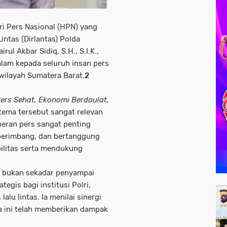
i Pers Nasional (HPN) yang
intas (Dirlantas) Polda
ul Akbar Sidiq, S.H., S.I.K.,
lam kepada seluruh insan pers
wilayah Sumatera Barat.
2
ers Sehat, Ekonomi Berdaulat,
ema tersebut sangat relevan
 peran pers sangat penting
 berimbang, dan bertanggung
ilitas serta mendukung
 bukan sekadar penyampai
tegis bagi institusi Polri,
u lintas. Ia menilai sinergi
ma ini telah memberikan dampak