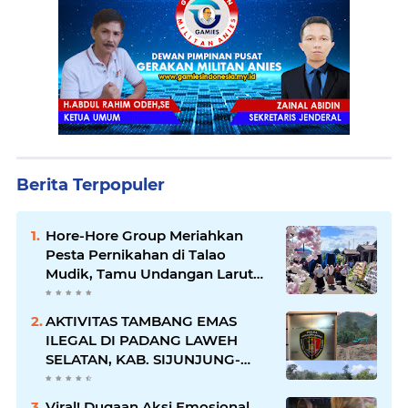
Berita Terpopuler
Hore-Hore Group Meriahkan
Pesta Pernikahan di Talao
Mudik, Tamu Undangan Larut
dalam Suasana Penuh
Kegembiraan
AKTIVITAS TAMBANG EMAS
ILEGAL DI PADANG LAWEH
SELATAN, KAB. SIJUNJUNG-
SUMBAR SEMAKIN
MERAJALELA
Viral! Dugaan Aksi Emosional