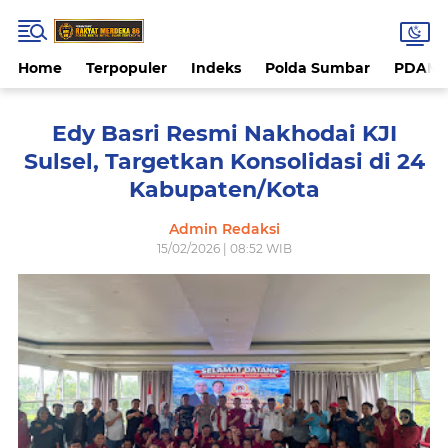
Home
Terpopuler
Indeks
Polda Sumbar
PDAM 
Edy Basri Resmi Nakhodai KJI
Sulsel, Targetkan Konsolidasi di 24
Kabupaten/Kota
Admin Redaksi
15/02/2026 | 08:52 WIB