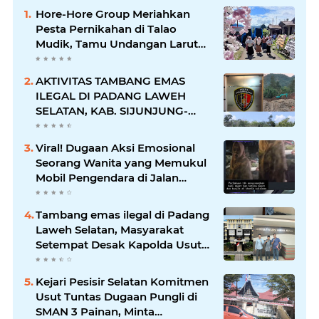
Hore-Hore Group Meriahkan
Pesta Pernikahan di Talao
Mudik, Tamu Undangan Larut
dalam Suasana Penuh
Kegembiraan
AKTIVITAS TAMBANG EMAS
ILEGAL DI PADANG LAWEH
SELATAN, KAB. SIJUNJUNG-
SUMBAR SEMAKIN
MERAJALELA
Viral! Dugaan Aksi Emosional
Seorang Wanita yang Memukul
Mobil Pengendara di Jalan
Khatib Sulaiman
Tambang emas ilegal di Padang
Laweh Selatan, Masyarakat
Setempat Desak Kapolda Usut
Tuntas
Kejari Pesisir Selatan Komitmen
Usut Tuntas Dugaan Pungli di
SMAN 3 Painan, Minta