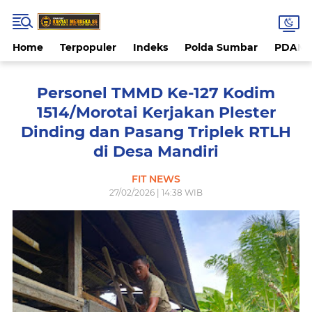
Home
Terpopuler
Indeks
Polda Sumbar
PDAM 
Personel TMMD Ke-127 Kodim
1514/Morotai Kerjakan Plester
Dinding dan Pasang Triplek RTLH
di Desa Mandiri
FIT NEWS
27/02/2026 | 14:38 WIB