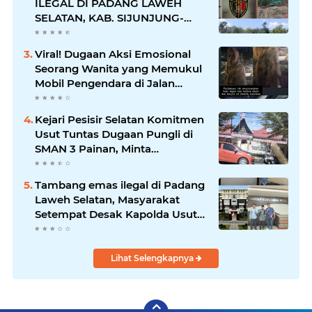
ILEGAL DI PADANG LAWEH
SELATAN, KAB. SIJUNJUNG-
SUMBAR SEMAKIN
MERAJALELA
Viral! Dugaan Aksi Emosional
Seorang Wanita yang Memukul
Mobil Pengendara di Jalan
Khatib Sulaiman
Kejari Pesisir Selatan Komitmen
Usut Tuntas Dugaan Pungli di
SMAN 3 Painan, Minta
Inspektorat Sumbar Lakukan
Pemeriksaan
Tambang emas ilegal di Padang
Laweh Selatan, Masyarakat
Setempat Desak Kapolda Usut
Tuntas
Lihat Selengkapnya