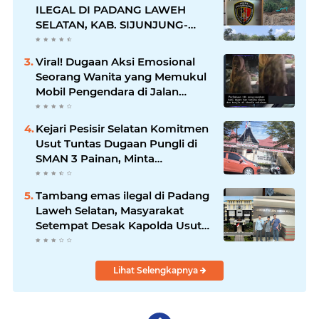
ILEGAL DI PADANG LAWEH
SELATAN, KAB. SIJUNJUNG-
SUMBAR SEMAKIN
MERAJALELA
Viral! Dugaan Aksi Emosional
Seorang Wanita yang Memukul
Mobil Pengendara di Jalan
Khatib Sulaiman
Kejari Pesisir Selatan Komitmen
Usut Tuntas Dugaan Pungli di
SMAN 3 Painan, Minta
Inspektorat Sumbar Lakukan
Pemeriksaan
Tambang emas ilegal di Padang
Laweh Selatan, Masyarakat
Setempat Desak Kapolda Usut
Tuntas
Lihat Selengkapnya