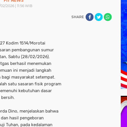
FIT NEWS
/02/2026 | 11:56 WIB
SHARE
127 Kodim 1514/Morotai
sasaran pembangunan sumur
atan, Sabtu (28/02/2026).
atgas berhasil menemukan
emuan ini menjadi langkah
h bagi masyarakat setempat.
ah satu sasaran fisik program
emenuhi kebutuhan dasar
 bersih.
Serda Dino, menjelaskan bahwa
n dan hasil pengeboran
Puji Tuhan, pada kedalaman