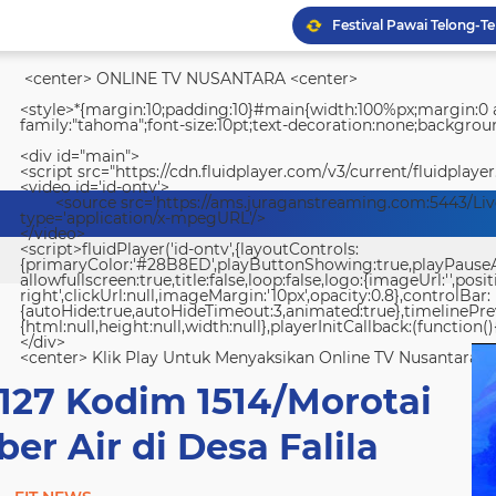
<center> ONLINE TV NUSANTARA <center>
<style>*{margin:10;padding:10}#main{width:100%px;margin:0 a
family:"tahoma";font-size:10pt;text-decoration:none;backgroun
<div id="main">
<script src="https://cdn.fluidplayer.com/v3/current/fluidplayer
<video id='id-ontv'>
<source src='https://ams.juraganstreaming.com:5443/Li
type='application/x-mpegURL'/>
</video>
<script>fluidPlayer('id-ontv',{layoutControls:
{primaryColor:'#28B8ED',playButtonShowing:true,playPauseAnim
allowfullscreen:true,title:false,loop:false,logo:{imageUrl:'',posit
right',clickUrl:null,imageMargin:'10px',opacity:0.8},controlBar:
{autoHide:true,autoHideTimeout:3,animated:true},timelinePr
{html:null,height:null,width:null},playerInitCallback:(function(){
</div>
<center> Klik Play Untuk Menyaksikan Online TV Nusantara <
127 Kodim 1514/Morotai
r Air di Desa Falila