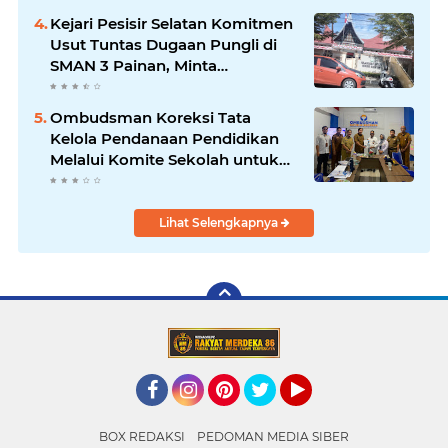
Kejari Pesisir Selatan Komitmen
Usut Tuntas Dugaan Pungli di
SMAN 3 Painan, Minta
Inspektorat Sumbar Lakukan
Pemeriksaan
Ombudsman Koreksi Tata
Kelola Pendanaan Pendidikan
Melalui Komite Sekolah untuk
Cegah Maladministrasi dan
Korupsi
Lihat Selengkapnya
Facebook
Instagram
Pinterest
Twitter
YouTube
BOX REDAKSI
PEDOMAN MEDIA SIBER