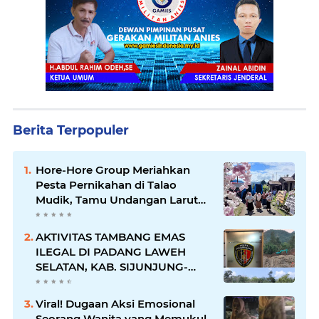
Berita Terpopuler
Hore-Hore Group Meriahkan
Pesta Pernikahan di Talao
Mudik, Tamu Undangan Larut
dalam Suasana Penuh
Kegembiraan
AKTIVITAS TAMBANG EMAS
ILEGAL DI PADANG LAWEH
SELATAN, KAB. SIJUNJUNG-
SUMBAR SEMAKIN
MERAJALELA
Viral! Dugaan Aksi Emosional
Seorang Wanita yang Memukul