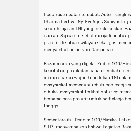
Pada kesempatan tersebut, Aster Pangli
Dharma Pertiwi, Ny. Evi Agus Subiyanto, j
seluruh jajaran TNI yang melaksanakan Ba
daerah. Sapaan tersebut menjadi bentuk p
prajurit di satuan wilayah sekaligus mem
menyambut bulan suci Ramadhan.
Bazar murah yang digelar Kodim 1710/Mim
kebutuhan pokok dan bahan sembako deng
ini merupakan wujud kepedulian TNI dalam
masyarakat memenuhi kebutuhan menjelang 
dibuka, masyarakat terlihat antusias mema
bersama para prajurit untuk berbelanja b
tangga.
Sementara itu, Dandim 1710/Mimika, Letko
S.I.P., menyampaikan bahwa kegiatan Baz