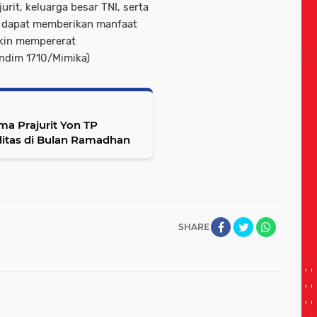
rit, keluarga besar TNI, serta
ut dapat memberikan manfaat
akin mempererat
endim 1710/Mimika)
a Prajurit Yon TP
iditas di Bulan Ramadhan
SHARE