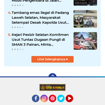
Mobil Pengendara di Jalan
Khatib Sulaiman
Tambang emas ilegal di Padang
Laweh Selatan, Masyarakat
Setempat Desak Kapolda Usut
Tuntas
Kejari Pesisir Selatan Komitmen
Usut Tuntas Dugaan Pungli di
SMAN 3 Painan, Minta
Inspektorat Sumbar Lakukan
Pemeriksaan
Lihat Selengkapnya
Facebook
Instagram
Pinterest
Twitter
YouTube