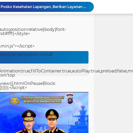
Polresta Padang Dirikan Posko Kesehatan Lapangan, Berikan Layanan Medis Gratis bagi Warga Terdampak Bencana
Usut Pungli SMAN 3 Painan: Kasus Harus Diusut Tuntas Tanpa Pandang Bulu, Kejari Pessel Didesak Jaga Integritas
Bidpropam Polda Papua Barat Daya Laksanakan Sidak Pelayanan Publik jajaran polres kab. sorong di Polsek Salawati
Bupati Teluk Bintuni Serahkan Hibah Speedboat kepada Kodaeral XIV, Dukung Ground Breaking Pelabuhan Babo
uto;position:relative}body{font-
d:#fff}</style>
Kejuaraan Pencak Silat Piala Gubernur PBD 2026, Atlet Kodam XVIII Kasuari Torehkan Prestasi Gemilang
Ditreskrimum Polda Sumbar Lampaui Target, Operasi Pekat dan Sikat Singgalang 2026 Catat Hasil Maksimal
.min.js"></script>
Kabid Humas Polda Sumbar: Ajang Olahraga Didukung Penuh Sebagai Perekat Persaudaraan dan Kamtibmas
veApp/streams/ontv.m3u8'
Distribusi BBM ke Proyek Flyover Sitinjau Lauik Dipertanyakan, Diduga Gunakan Solar Bersubsidi
Polwan Polresta Padang Gelar Trauma Healing untuk Anak-Anak Korban Banjir di Surau Gadang
ation:true,fillToContainer:true,autoPlay:true,preload:false,mute
Ditlantas Polda Sumbar Gelar Police Goes to Campus di UNP, Edukasi 3.000 Mahasiswa Baru Tertib Berlalu Lintas
ion:'top
eview:{},htmlOnPauseBlock:
})}});</script>
center>