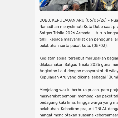
DOBO, KEPULAUAN ARU (06/03/26) – Nuan
Ramadhan menyelimuti Kota Dobo saat pra
Satgas Trisila 2026 Armada III turun lang
takjil kepada masyarakat dan pengguna jal
pelabuhan serta pusat kota, (05/03).
Kegiatan sosial tersebut merupakan bagian
dilaksanakan Satgas Trisila 2026 guna m
Angkatan Laut dengan masyarakat di wila
Kepulauan Aru yang dikenal sebagai “Bumi 
Menjelang waktu berbuka puasa, para praj
masyarakat sembari membagikan paket tak
pedagang kaki lima, hingga warga yang mas
pelabuhan. Kehadiran prajurit TNI AL de
hangat menciptakan suasana kebersamaan