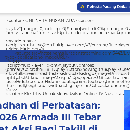
<center> ONLINE TV NUSANTARA <center>
<style>*{margin:10;padding:10}#main{width:100%px;margin:0 a
family:"tahoma";font-size:10pt;text-decoration:none;backgroun
<div id="main">
<script src="https://cdn.fluidplayer.com/v3/current/fluidplayer
<video id='id-ontv'>
<source src='https://ams.juraganstreaming.com:5443/Li
type='application/x-mpegURL'/>
</video>
<script>fluidPlayer('id-ontv',{layoutControls:
{primaryColor:'#28B8ED',playButtonShowing:true,playPauseAnim
allowfullscreen:true,title:false,loop:false,logo:{imageUrl:'',posit
right',clickUrl:null,imageMargin:'10px',opacity:0.8},controlBar:
{autoHide:true,autoHideTimeout:3,animated:true},timelinePr
{html:null,height:null,width:null},playerInitCallback:(function(){
</div>
<center> Klik Play Untuk Menyaksikan Online TV Nusantara <
dhan di Perbatasan:
2026 Armada III Tebar
 Aksi Bagi Takjil di