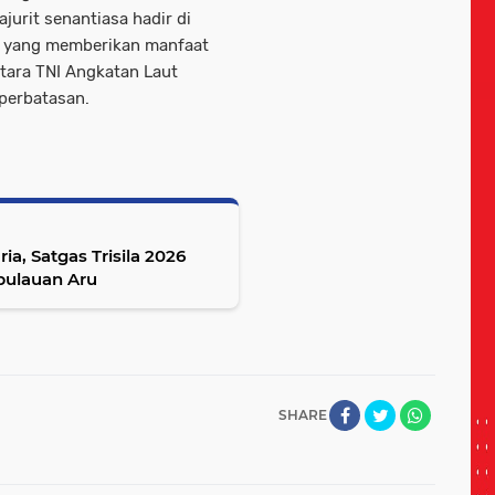
urit senantiasa hadir di
al yang memberikan manfaat
tara TNI Angkatan Laut
 perbatasan.
a, Satgas Trisila 2026
pulauan Aru
SHARE