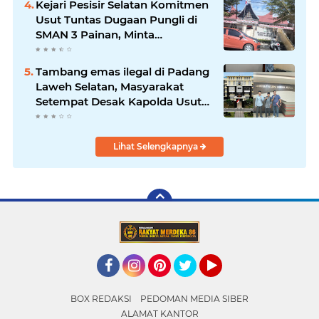
Kejari Pesisir Selatan Komitmen
Usut Tuntas Dugaan Pungli di
SMAN 3 Painan, Minta
Inspektorat Sumbar Lakukan
Pemeriksaan
Tambang emas ilegal di Padang
Laweh Selatan, Masyarakat
Setempat Desak Kapolda Usut
Tuntas
Lihat Selengkapnya
Facebook
Instagram
Pinterest
Twitter
YouTube
BOX REDAKSI
PEDOMAN MEDIA SIBER
ALAMAT KANTOR