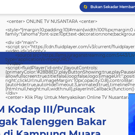
<center> ONLINE TV NUSANTARA <center>
Lapas Kelas IIA Padang 
<style>*{margin:10;padding:10}#main{width:100%px;margin:0 a
family:"tahoma";font-size:10pt;text-decoration:none;backgroun
<div id="main">
<script src="https://cdn.fluidplayer.com/v3/current/fluidplayer
<video id='id-ontv'>
<source src='https://ams.juraganstreaming.com:5443/Li
type='application/x-mpegURL'/>
</video>
<script>fluidPlayer('id-ontv',{layoutControls:
{primaryColor:'#28B8ED',playButtonShowing:true,playPauseAnim
allowfullscreen:true,title:false,loop:false,logo:{imageUrl:'',posit
right',clickUrl:null,imageMargin:'10px',opacity:0.8},controlBar:
{autoHide:true,autoHideTimeout:3,animated:true},timelinePr
{html:null,height:null,width:null},playerInitCallback:(function(){
</div>
<center> Klik Play Untuk Menyaksikan Online TV Nusantara <
 Kodap III/Puncak
gak Talenggen Bakar
 di Kampung Muara