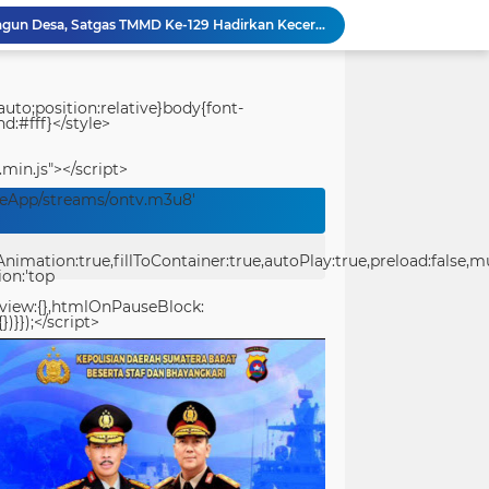
Bukan Sekadar Membangun Desa, Satgas TMMD Ke-129 Hadirkan Keceriaan Bersama Anak-Anak Kampung Sesor
Polwan Run 2026 Polda Papua Barat Daya Meriah, Pererat Kebersamaan Polri dan Masyarakat
Ucapkan Selamat Hari Jadi Kota Padang ke-357
Pantang Menyerah Hingga Malam, Satgas TMMD Ke-129 Kodim 1807/Sorsel Lembur Finishing Rumah Type 36 untuk Warga Kampung Sesor
uto;position:relative}body{font-
d:#fff}</style>
TMMD Ke-129 Gelar Penyuluhan Wasbang & Hukum, Tanamkan Kesadaran Berbangsa serta Taat Aturan di Kampung Sesor
Festival Raimuti 2026 Semarak, Satukan Budaya Bahari dan Dorong Ekonomi Masyarakat
.min.js"></script>
KRI Teluk Kendari-518 Hadir di Padang, Masyarakat Bisa Kunjungi Kapal Perang TNI AL Gratis
veApp/streams/ontv.m3u8'
Sat Resnarkoba Polresta Sorong Kota Tertibkan Peredaran Miras Lokal, 29 Liter Cap Tikus Diamankan
Merawat Alam, Mempererat Persaudaraan, Satgas Yonif 2 Marinir dan Warga Enarotali Wujudkan Paniai Bersih, Indonesia Asri
ation:true,fillToContainer:true,autoPlay:true,preload:false,mute
Gotong Royong Demi Setetes Kehidupan, Satgas Yonif 2 Marinir Bangun Penampungan Air Bersama Masyarakat Pasir Putih
ion:'top
eview:{},htmlOnPauseBlock:
})}});</script>
center>