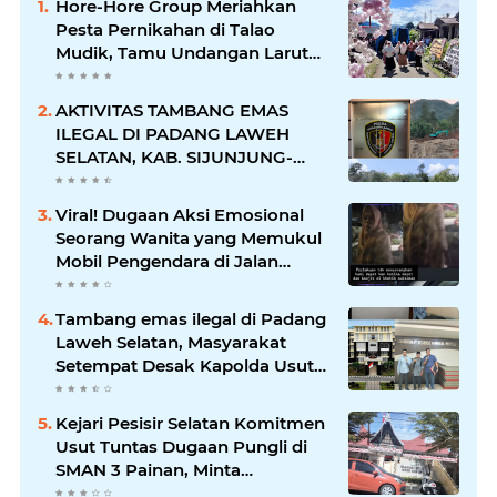
Hore-Hore Group Meriahkan
Pesta Pernikahan di Talao
Mudik, Tamu Undangan Larut
dalam Suasana Penuh
Kegembiraan
AKTIVITAS TAMBANG EMAS
ILEGAL DI PADANG LAWEH
SELATAN, KAB. SIJUNJUNG-
SUMBAR SEMAKIN
MERAJALELA
Viral! Dugaan Aksi Emosional
Seorang Wanita yang Memukul
Mobil Pengendara di Jalan
Khatib Sulaiman
Tambang emas ilegal di Padang
Laweh Selatan, Masyarakat
Setempat Desak Kapolda Usut
Tuntas
Kejari Pesisir Selatan Komitmen
Usut Tuntas Dugaan Pungli di
SMAN 3 Painan, Minta
Inspektorat Sumbar Lakukan