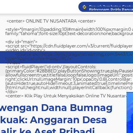
<center> ONLINE TV NUSANTARA <center>
<style>*{margin:10;padding:10}#main{width:100%px;margin:0 a
family:"tahoma";font-size:10pt;text-decoration:none;backgroun
<div id="main">
<script src="https://cdn.fluidplayer.com/v3/current/fluidplayer
<video id='id-ontv'>
<source src='https://ams.juraganstreaming.com:5443/Li
type='application/x-mpegURL'/>
</video>
<script>fluidPlayer('id-ontv',{layoutControls:
{primaryColor:'#28B8ED',playButtonShowing:true,playPauseAnim
allowfullscreen:true,title:false,loop:false,logo:{imageUrl:'',posit
right',clickUrl:null,imageMargin:'10px',opacity:0.8},controlBar:
{autoHide:true,autoHideTimeout:3,animated:true},timelinePr
{html:null,height:null,width:null},playerInitCallback:(function(){
</div>
<center> Klik Play Untuk Menyaksikan Online TV Nusantara <
ewengan Dana Bumnag
rkuak: Anggaran Desa
lir ke Aset Pribadi