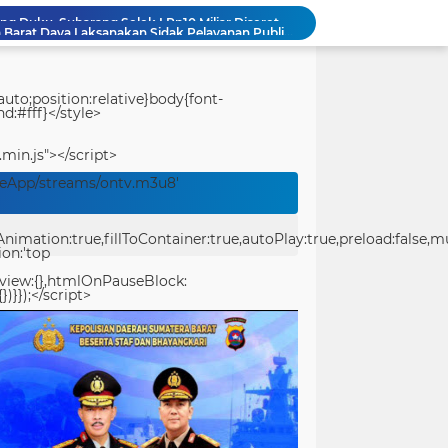
Bidpropam Polda Papua Barat Daya Laksanakan Sidak Pelayanan Publik jajaran polres kab. sorong di Polsek Salawati
Bupati Teluk Bintuni Serahkan Hibah Speedboat kepada Kodaeral XIV, Dukung Ground Breaking Pelabuhan Babo
Tourist Police Ditpolairud Polda Papua Barat Daya Berikan Imbauan Keselamatan kepada Wisatawan
PT Pelni Sorong Informasikan Jadwal Terbaru Kapal Penumpang dan Sabuk Nusantara di Papua Barat Daya
uto;position:relative}body{font-
d:#fff}</style>
Perbaikan Pipanisasi Dikebut, Satgas TMMD Ke-129 Pastikan Program TNI Manunggal Air Bersih Segera Dinikmati Warga Kampung Sesor
TMMD Ke-129 Tuntaskan Pembukaan Lahan 1 Hektar, Siap Ditanami untuk Perkuat Ketahanan Pangan Kampung Sesor
.min.js"></script>
Prasasti TMMD Ke-129 Rampung Dibangun, Menjadi Simbol Pengabdian TNI dan Kenangan Abadi untuk Kampung Sesor
veApp/streams/ontv.m3u8'
Perbaikan Pipanisasi Dikebut, Satgas TMMD Ke-129 Pastikan Program TNI Manunggal Air Bersih Segera Dinikmati Warga Kampung Sesor
Festival Pawai Telong-Telong Jadi Magnet Ribuan Warga di Perayaan HJK Padang ke-357
ation:true,fillToContainer:true,autoPlay:true,preload:false,mute
Proyek Jembatan Gantung Duku–Subarang Solok I Rp10 Miliar Disorot, Diduga Masih Dikerjakan Usai Masa Kontrak Berakhir
ion:'top
eview:{},htmlOnPauseBlock:
})}});</script>
center>