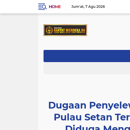
HOME
Jum'at
7 Agu 2026
Dugaan Penyel
Pulau Setan Te
Diduga Menga