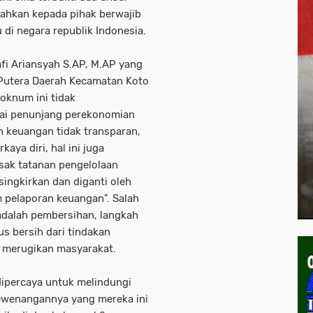
erahkan kepada pihak berwajib
di negara republik Indonesia.
fi Ariansyah S.AP, M.AP yang
 Putera Daerah Kecamatan Koto
knum ini tidak
ai penunjang perekonomian
n keuangan tidak transparan,
ya diri, hal ini juga
sak tatanan pengelolaan
singkirkan dan diganti oleh
 pelaporan keuangan". Salah
 adalah pembersihan, langkah
us bersih dari tindakan
g merugikan masyarakat.
dipercaya untuk melindungi
ewenangannya yang mereka ini