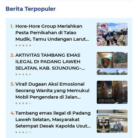
Berita Terpopuler
Hore-Hore Group Meriahkan
Pesta Pernikahan di Talao
Mudik, Tamu Undangan Larut
dalam Suasana Penuh
Kegembiraan
AKTIVITAS TAMBANG EMAS
ILEGAL DI PADANG LAWEH
SELATAN, KAB. SIJUNJUNG-
SUMBAR SEMAKIN
MERAJALELA
Viral! Dugaan Aksi Emosional
Seorang Wanita yang Memukul
Mobil Pengendara di Jalan
Khatib Sulaiman
Tambang emas ilegal di Padang
Laweh Selatan, Masyarakat
Setempat Desak Kapolda Usut
Tuntas