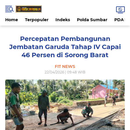
Home
Terpopuler
Indeks
Polda Sumbar
PDAM 
Percepatan Pembangunan
Jembatan Garuda Tahap IV Capai
46 Persen di Sorong Barat
FIT NEWS
22/04/2026 | 09:48 WIB