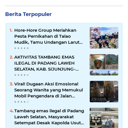
Berita Terpopuler
Hore-Hore Group Meriahkan
Pesta Pernikahan di Talao
Mudik, Tamu Undangan Larut
dalam Suasana Penuh
Kegembiraan
AKTIVITAS TAMBANG EMAS
ILEGAL DI PADANG LAWEH
SELATAN, KAB. SIJUNJUNG-
SUMBAR SEMAKIN
MERAJALELA
Viral! Dugaan Aksi Emosional
Seorang Wanita yang Memukul
Mobil Pengendara di Jalan
Khatib Sulaiman
Tambang emas ilegal di Padang
Laweh Selatan, Masyarakat
Setempat Desak Kapolda Usut