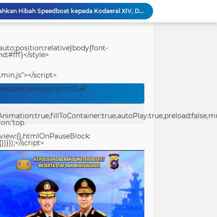
Kejuaraan Pencak Silat Piala Gubernur PBD 2026, Atlet Kodam XVIII Kasuari Torehkan Prestasi Gemilang
Ditreskrimum Polda Sumbar Lampaui Target, Operasi Pekat dan Sikat Singgalang 2026 Catat Hasil Maksimal
Perbaikan Pipanisasi Dikebut, Satgas TMMD Ke-129 Pastikan Program TNI Manunggal Air Bersih Segera Dinikmati Warga Kampung Sesor
TMMD Ke-129 Tuntaskan Pembukaan Lahan 1 Hektar, Siap Ditanami untuk Perkuat Ketahanan Pangan Kampung Sesor
uto;position:relative}body{font-
d:#fff}</style>
Prasasti TMMD Ke-129 Rampung Dibangun, Menjadi Simbol Pengabdian TNI dan Kenangan Abadi untuk Kampung Sesor
Perbaikan Pipanisasi Dikebut, Satgas TMMD Ke-129 Pastikan Program TNI Manunggal Air Bersih Segera Dinikmati Warga Kampung Sesor
.min.js"></script>
Festival Pawai Telong-Telong Jadi Magnet Ribuan Warga di Perayaan HJK Padang ke-357
veApp/streams/ontv.m3u8'
Proyek Jembatan Gantung Duku–Subarang Solok I Rp10 Miliar Disorot, Diduga Masih Dikerjakan Usai Masa Kontrak Berakhir
Bidpropam Polda Papua Barat Daya Laksanakan Sidak Pelayanan Publik jajaran polres kab. sorong di Polsek Salawati
ation:true,fillToContainer:true,autoPlay:true,preload:false,mute
Bupati Teluk Bintuni Serahkan Hibah Speedboat kepada Kodaeral XIV, Dukung Ground Breaking Pelabuhan Babo
ion:'top
eview:{},htmlOnPauseBlock:
})}});</script>
center>