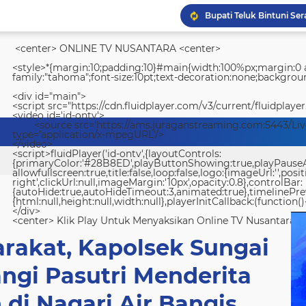
<center> ONLINE TV NUSANTARA <center>
<style>*{margin:10;padding:10}#main{width:100%px;margin:0 a
family:"tahoma";font-size:10pt;text-decoration:none;backgroun
<div id="main">
<script src="https://cdn.fluidplayer.com/v3/current/fluidplayer
<video id='id-ontv'>
<source src='https://ams.juraganstreaming.com:5443/Li
type='application/x-mpegURL'/>
</video>
<script>fluidPlayer('id-ontv',{layoutControls:
{primaryColor:'#28B8ED',playButtonShowing:true,playPauseAnim
allowfullscreen:true,title:false,loop:false,logo:{imageUrl:'',posit
right',clickUrl:null,imageMargin:'10px',opacity:0.8},controlBar:
{autoHide:true,autoHideTimeout:3,animated:true},timelinePr
{html:null,height:null,width:null},playerInitCallback:(function(){
</div>
<center> Klik Play Untuk Menyaksikan Online TV Nusantara <
arakat, Kapolsek Sungai
gi Pasutri Menderita
di Nagari Air Bangis