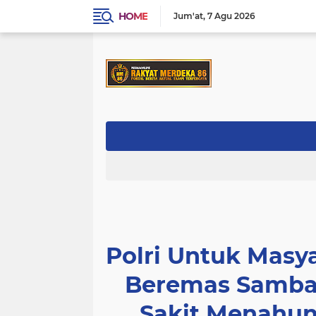
HOME
Jum'at
7 Agu 2026
Polri Untuk Masy
Beremas Samban
Sakit Menahun 