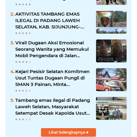
dalam Suasana Penuh
Kegembiraan
AKTIVITAS TAMBANG EMAS
ILEGAL DI PADANG LAWEH
SELATAN, KAB. SIJUNJUNG-
SUMBAR SEMAKIN
MERAJALELA
Viral! Dugaan Aksi Emosional
Seorang Wanita yang Memukul
Mobil Pengendara di Jalan
Khatib Sulaiman
Kejari Pesisir Selatan Komitmen
Usut Tuntas Dugaan Pungli di
SMAN 3 Painan, Minta
Inspektorat Sumbar Lakukan
Pemeriksaan
Tambang emas ilegal di Padang
Laweh Selatan, Masyarakat
Setempat Desak Kapolda Usut
Tuntas
Lihat Selengkapnya