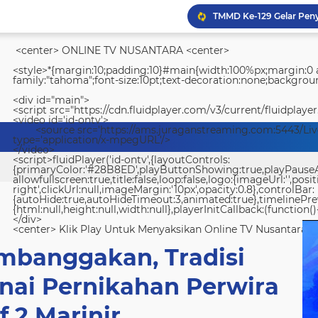
<center> ONLINE TV NUSANTARA <center>
<style>*{margin:10;padding:10}#main{width:100%px;margin:0 a
family:"tahoma";font-size:10pt;text-decoration:none;backgroun
<div id="main">
<script src="https://cdn.fluidplayer.com/v3/current/fluidplayer
<video id='id-ontv'>
<source src='https://ams.juraganstreaming.com:5443/Li
Lapas Kelas IIA Padang 
type='application/x-mpegURL'/>
</video>
<script>fluidPlayer('id-ontv',{layoutControls:
{primaryColor:'#28B8ED',playButtonShowing:true,playPauseAnim
allowfullscreen:true,title:false,loop:false,logo:{imageUrl:'',posit
right',clickUrl:null,imageMargin:'10px',opacity:0.8},controlBar:
{autoHide:true,autoHideTimeout:3,animated:true},timelinePr
{html:null,height:null,width:null},playerInitCallback:(function(){
</div>
<center> Klik Play Untuk Menyaksikan Online TV Nusantara <
mbanggakan, Tradisi
nai Pernikahan Perwira
f 2 Marinir