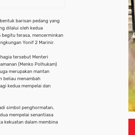
mbentuk barisan pedang yang
g dilalui oleh kedua
 begitu terasa, mencerminkan
lingkungan Yonif 2 Marinir.
hagia tersebut Menteri
Keamanan (Menko Polhukam)
g juga merupakan mantan
an beliau menambah
bagi kedua mempelai dan
jadi simbol penghormatan,
edua mempelai senantiasa
rta kekuatan dalam membina