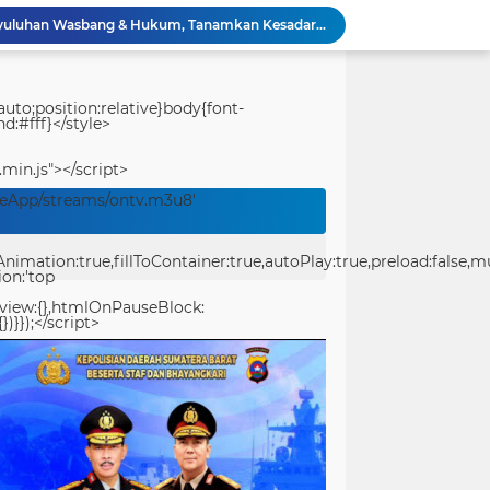
Festival Raimuti 2026 Semarak, Satukan Budaya Bahari dan Dorong Ekonomi Masyarakat
KRI Teluk Kendari-518 Hadir di Padang, Masyarakat Bisa Kunjungi Kapal Perang TNI AL Gratis
Sat Resnarkoba Polresta Sorong Kota Tertibkan Peredaran Miras Lokal, 29 Liter Cap Tikus Diamankan
Merawat Alam, Mempererat Persaudaraan, Satgas Yonif 2 Marinir dan Warga Enarotali Wujudkan Paniai Bersih, Indonesia Asri
uto;position:relative}body{font-
d:#fff}</style>
Gotong Royong Demi Setetes Kehidupan, Satgas Yonif 2 Marinir Bangun Penampungan Air Bersama Masyarakat Pasir Putih
Bukan Sekadar Membangun Desa, Satgas TMMD Ke-129 Hadirkan Keceriaan Bersama Anak-Anak Kampung Sesor
.min.js"></script>
Polwan Run 2026 Polda Papua Barat Daya Meriah, Pererat Kebersamaan Polri dan Masyarakat
veApp/streams/ontv.m3u8'
Ucapkan Selamat Hari Jadi Kota Padang ke-357
Pantang Menyerah Hingga Malam, Satgas TMMD Ke-129 Kodim 1807/Sorsel Lembur Finishing Rumah Type 36 untuk Warga Kampung Sesor
ation:true,fillToContainer:true,autoPlay:true,preload:false,mute
TMMD Ke-129 Gelar Penyuluhan Wasbang & Hukum, Tanamkan Kesadaran Berbangsa serta Taat Aturan di Kampung Sesor
ion:'top
eview:{},htmlOnPauseBlock:
})}});</script>
center>