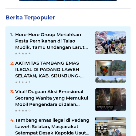
Berita Terpopuler
Hore-Hore Group Meriahkan
Pesta Pernikahan di Talao
Mudik, Tamu Undangan Larut
dalam Suasana Penuh
Kegembiraan
AKTIVITAS TAMBANG EMAS
ILEGAL DI PADANG LAWEH
SELATAN, KAB. SIJUNJUNG-
SUMBAR SEMAKIN
MERAJALELA
Viral! Dugaan Aksi Emosional
Seorang Wanita yang Memukul
Mobil Pengendara di Jalan
Khatib Sulaiman
Tambang emas ilegal di Padang
Laweh Selatan, Masyarakat
Setempat Desak Kapolda Usut