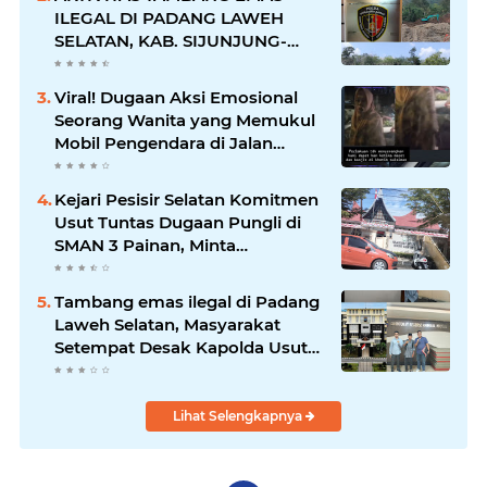
ILEGAL DI PADANG LAWEH
SELATAN, KAB. SIJUNJUNG-
SUMBAR SEMAKIN
MERAJALELA
Viral! Dugaan Aksi Emosional
Seorang Wanita yang Memukul
Mobil Pengendara di Jalan
Khatib Sulaiman
Kejari Pesisir Selatan Komitmen
Usut Tuntas Dugaan Pungli di
SMAN 3 Painan, Minta
Inspektorat Sumbar Lakukan
Pemeriksaan
Tambang emas ilegal di Padang
Laweh Selatan, Masyarakat
Setempat Desak Kapolda Usut
Tuntas
Lihat Selengkapnya