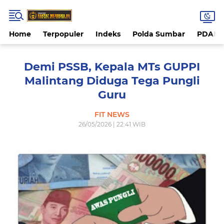
Home
Terpopuler
Indeks
Polda Sumbar
PDAM 
Demi PSSB, Kepala MTs GUPPI
Malintang Diduga Tega Pungli
Guru
FIT NEWS
26/05/2026 | 22:41 WIB