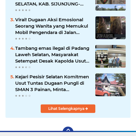
SELATAN, KAB. SIJUNJUNG-
SUMBAR SEMAKIN
MERAJALELA
Viral! Dugaan Aksi Emosional
Seorang Wanita yang Memukul
Mobil Pengendara di Jalan
Khatib Sulaiman
Tambang emas ilegal di Padang
Laweh Selatan, Masyarakat
Setempat Desak Kapolda Usut
Tuntas
Kejari Pesisir Selatan Komitmen
Usut Tuntas Dugaan Pungli di
SMAN 3 Painan, Minta
Inspektorat Sumbar Lakukan
Pemeriksaan
Lihat Selengkapnya