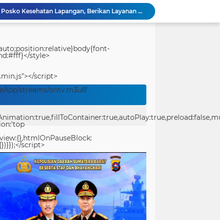
Polresta Padang Dirikan Posko Kesehatan Lapangan, Berikan Layanan Medis Gratis bagi Warga Terdampak Bencana
Usut Pungli SMAN 3 Painan: Kasus Harus Diusut Tuntas Tanpa Pandang Bulu, Kejari Pessel Didesak Jaga Integritas
Bidpropam Polda Papua Barat Daya Laksanakan Sidak Pelayanan Publik jajaran polres kab. sorong di Polsek Salawati
Bupati Teluk Bintuni Serahkan Hibah Speedboat kepada Kodaeral XIV, Dukung Ground Breaking Pelabuhan Babo
uto;position:relative}body{font-
d:#fff}</style>
Kejuaraan Pencak Silat Piala Gubernur PBD 2026, Atlet Kodam XVIII Kasuari Torehkan Prestasi Gemilang
Ditreskrimum Polda Sumbar Lampaui Target, Operasi Pekat dan Sikat Singgalang 2026 Catat Hasil Maksimal
.min.js"></script>
Kabid Humas Polda Sumbar: Ajang Olahraga Didukung Penuh Sebagai Perekat Persaudaraan dan Kamtibmas
veApp/streams/ontv.m3u8'
Distribusi BBM ke Proyek Flyover Sitinjau Lauik Dipertanyakan, Diduga Gunakan Solar Bersubsidi
Polwan Polresta Padang Gelar Trauma Healing untuk Anak-Anak Korban Banjir di Surau Gadang
ation:true,fillToContainer:true,autoPlay:true,preload:false,mute
Ditlantas Polda Sumbar Gelar Police Goes to Campus di UNP, Edukasi 3.000 Mahasiswa Baru Tertib Berlalu Lintas
ion:'top
eview:{},htmlOnPauseBlock:
})}});</script>
center>