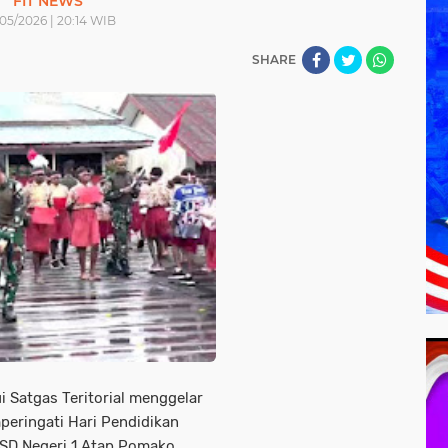
FIT NEWS
05/2026 | 20:14 WIB
SHARE
 Satgas Teritorial menggelar
peringati Hari Pendidikan
 SD Negeri 1 Atap Pomako,