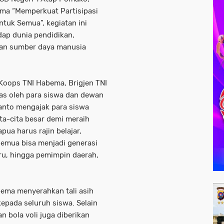
ma “Memperkuat Partisipasi
tuk Semua”, kegiatan ini
dap dunia pendidikan,
n sumber daya manusia
 Koops TNI Habema, Brigjen TNI
sias oleh para siswa dan dewan
anto mengajak para siswa
cita-cita besar demi meraih
ua harus rajin belajar,
n semua bisa menjadi generasi
uru, hingga pemimpin daerah,
bema menyerahkan tali asih
 kepada seluruh siswa. Selain
n bola voli juga diberikan