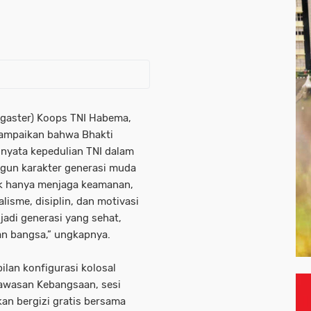
tgaster) Koops TNI Habema,
yampaikan bahwa Bhakti
nyata kepedulian TNI dalam
un karakter generasi muda
idak hanya menjaga keamanan,
isme, disiplin, dan motivasi
adi generasi yang sehat,
an bangsa,” ungkapnya.
lan konfigurasi kolosal
awasan Kebangsaan, sesi
an bergizi gratis bersama