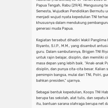
Papua Tengah, Rabu (29/4). Mengusung te
Semesta, Wujudkan Pendidikan Bermutu un
menjadi wujud nyata kepedulian TNI terha
khususnya dalam mendukung pembanguna
generasi muda Papua.
Kegiatan tersebut dihadiri Wakil Panglima
Riyanto, S.I.P., M.M., yang disambut antu
guru. Dalam sambutannya, Brigjen TNI Riy
untuk rajin belajar, disiplin, dan memiliki 
masa depan yang lebih baik. “Anak-anak Pap
disiplin, dan punya cita-cita besar. Kalia
pemimpin bangsa, mulai dari TNI, Polri, g
bahkan presiden,” ujarnya.
Sebagai bentuk kepedulian, Koops TNI Ha
berupa tas sekolah, alat tulis, dan sepatu
itu, bantuan sarana olahraga berupa net da