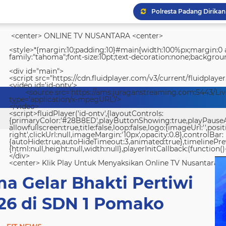
<center> ONLINE TV NUSANTARA <center>
<style>*{margin:10;padding:10}#main{width:100%px;margin:0 a
family:"tahoma";font-size:10pt;text-decoration:none;backgroun
<div id="main">
<script src="https://cdn.fluidplayer.com/v3/current/fluidplayer
<video id='id-ontv'>
<source src='https://ams.juraganstreaming.com:5443/Li
type='application/x-mpegURL'/>
</video>
<script>fluidPlayer('id-ontv',{layoutControls:
{primaryColor:'#28B8ED',playButtonShowing:true,playPauseAnim
allowfullscreen:true,title:false,loop:false,logo:{imageUrl:'',posit
right',clickUrl:null,imageMargin:'10px',opacity:0.8},controlBar:
{autoHide:true,autoHideTimeout:3,animated:true},timelinePr
{html:null,height:null,width:null},playerInitCallback:(function(){
</div>
<center> Klik Play Untuk Menyaksikan Online TV Nusantara <
a Gelar Bhakti Pertiwi
26 di SDN 1 Pomako