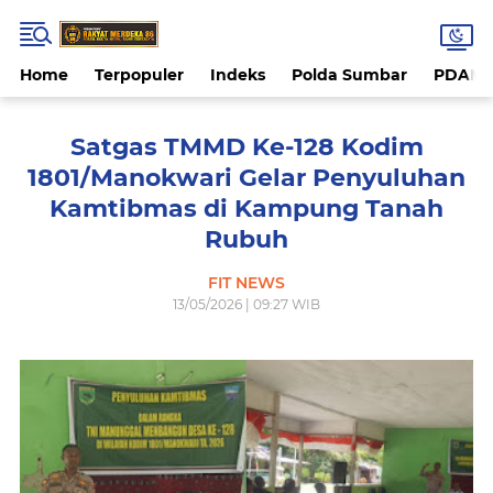
Home
Terpopuler
Indeks
Polda Sumbar
PDAM 
Satgas TMMD Ke-128 Kodim
1801/Manokwari Gelar Penyuluhan
Kamtibmas di Kampung Tanah
Rubuh
FIT NEWS
13/05/2026 | 09:27 WIB