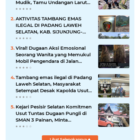
Mudik, Tamu Undangan Larut
dalam Suasana Penuh
Kegembiraan
AKTIVITAS TAMBANG EMAS
ILEGAL DI PADANG LAWEH
SELATAN, KAB. SIJUNJUNG-
SUMBAR SEMAKIN
MERAJALELA
Viral! Dugaan Aksi Emosional
Seorang Wanita yang Memukul
Mobil Pengendara di Jalan
Khatib Sulaiman
Tambang emas ilegal di Padang
Laweh Selatan, Masyarakat
Setempat Desak Kapolda Usut
Tuntas
Kejari Pesisir Selatan Komitmen
Usut Tuntas Dugaan Pungli di
SMAN 3 Painan, Minta
Inspektorat Sumbar Lakukan
Pemeriksaan
Lihat Selengkapnya