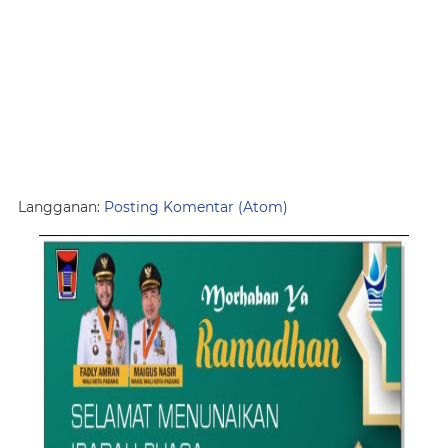
Langganan:
Posting Komentar (Atom)