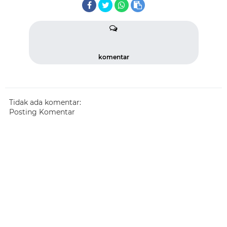
komentar
Tidak ada komentar:
Posting Komentar