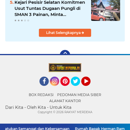
Kejari Pesisir Selatan Komitmen
Usut Tuntas Dugaan Pungli di
SMAN 3 Painan, Minta
Inspektorat Sumbar Lakukan
Pemeriksaan
Lihat Selengkapnya
Facebook
Instagram
Pinterest
Twitter
YouTube
BOX REDAKSI
PEDOMAN MEDIA SIBER
ALAMAT KANTOR
Dari Kita - Oleh Kita - Untuk Kita
Copyright ©
2026 RAKYAT MERDEKA
: Satukan Semangat dan Kebersamaan
Rumah Bapak Herman Rampung 10