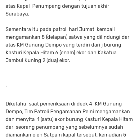
atas Kapal Penumpang dengan tujuan akhir
Surabaya.
Sementara itu pada patroli hari Jumat kembali
mengamankan 8 (delapan) satwa yang dilindungi dari
atas KM Gunung Dempo yang terdiri dari j burung
Kasturi Kepala Hitam 6 (enam) ekor dan Kakatua
Jambul Kuning 2 (dua) ekor.
-
Diketahui saat pemeriksaan di deck 4 KM Gunung
Dempo, Tim Patroli Pengamanan Pelni mengamankan
dan menyita 1 (satu) ekor burung Kasturi Kepala Hitam
dari seorang penumpang yang sebelumnya sudah
diamankan oleh Satpam kapal tersebut, kemudian 5