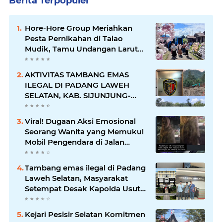
Berita Terpopuler
Hore-Hore Group Meriahkan
Pesta Pernikahan di Talao
Mudik, Tamu Undangan Larut
dalam Suasana Penuh
Kegembiraan
AKTIVITAS TAMBANG EMAS
ILEGAL DI PADANG LAWEH
SELATAN, KAB. SIJUNJUNG-
SUMBAR SEMAKIN
MERAJALELA
Viral! Dugaan Aksi Emosional
Seorang Wanita yang Memukul
Mobil Pengendara di Jalan
Khatib Sulaiman
Tambang emas ilegal di Padang
Laweh Selatan, Masyarakat
Setempat Desak Kapolda Usut
Tuntas
Kejari Pesisir Selatan Komitmen