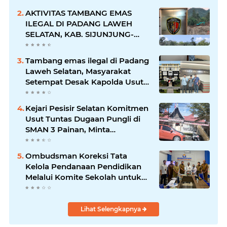
Kegembiraan
AKTIVITAS TAMBANG EMAS
ILEGAL DI PADANG LAWEH
SELATAN, KAB. SIJUNJUNG-
SUMBAR SEMAKIN
MERAJALELA
Tambang emas ilegal di Padang
Laweh Selatan, Masyarakat
Setempat Desak Kapolda Usut
Tuntas
Kejari Pesisir Selatan Komitmen
Usut Tuntas Dugaan Pungli di
SMAN 3 Painan, Minta
Inspektorat Sumbar Lakukan
Pemeriksaan
Ombudsman Koreksi Tata
Kelola Pendanaan Pendidikan
Melalui Komite Sekolah untuk
Cegah Maladministrasi dan
Korupsi
Lihat Selengkapnya