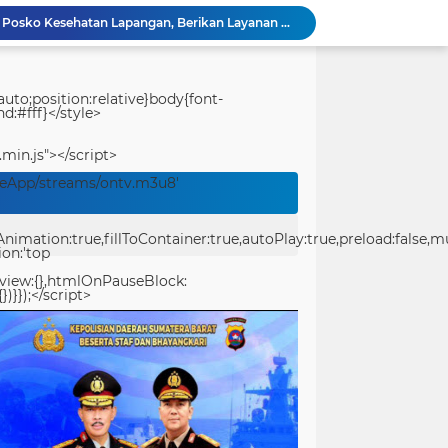
Polresta Padang Dirikan Posko Kesehatan Lapangan, Berikan Layanan Medis Gratis bagi Warga Terdampak Bencana
Usut Pungli SMAN 3 Painan: Kasus Harus Diusut Tuntas Tanpa Pandang Bulu, Kejari Pessel Didesak Jaga Integritas
Bidpropam Polda Papua Barat Daya Laksanakan Sidak Pelayanan Publik jajaran polres kab. sorong di Polsek Salawati
Bupati Teluk Bintuni Serahkan Hibah Speedboat kepada Kodaeral XIV, Dukung Ground Breaking Pelabuhan Babo
uto;position:relative}body{font-
d:#fff}</style>
Kejuaraan Pencak Silat Piala Gubernur PBD 2026, Atlet Kodam XVIII Kasuari Torehkan Prestasi Gemilang
Ditreskrimum Polda Sumbar Lampaui Target, Operasi Pekat dan Sikat Singgalang 2026 Catat Hasil Maksimal
.min.js"></script>
Kabid Humas Polda Sumbar: Ajang Olahraga Didukung Penuh Sebagai Perekat Persaudaraan dan Kamtibmas
veApp/streams/ontv.m3u8'
Distribusi BBM ke Proyek Flyover Sitinjau Lauik Dipertanyakan, Diduga Gunakan Solar Bersubsidi
Polwan Polresta Padang Gelar Trauma Healing untuk Anak-Anak Korban Banjir di Surau Gadang
ation:true,fillToContainer:true,autoPlay:true,preload:false,mute
Ditlantas Polda Sumbar Gelar Police Goes to Campus di UNP, Edukasi 3.000 Mahasiswa Baru Tertib Berlalu Lintas
ion:'top
eview:{},htmlOnPauseBlock:
})}});</script>
center>