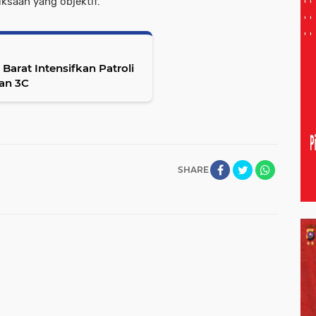
ksaan yang objektif.
arat Intensifkan Patroli
dan 3C
SHARE