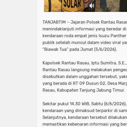
TANJABTIM – Jajaran Polsek Rantau Rasau
menindaklanjuti informasi yang beredar di
kendaraan roda empat jenis Isuzu Panther
publik setelah muncul dalam video viral 
“Biawak Tua” pada Jumat (5/6/2026).
Kapolsek Rantau Rasau, Iptu Sumitra, S.E.
Rantau Rasau langsung melakukan pengec
disebutkan dalam unggahan tersebut, yak
yang berada di RT 09 Dusun 02, Desa Mar
Rasau, Kabupaten Tanjung Jabung Timur.
Sekitar pukul 14.30 WIB, Sabtu (6/6/2026
kendaraan yang dimaksud terparkir di sa
Selanjutnya, kendaraan tersebut dilakuka
memastikan kebenaran informasi yang bere