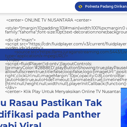
<center> ONLINE TV NUSANTARA <center>
<style>*{margin:10;padding:10}#main{width:100%px;margin:0 a
family:"tahoma";font-size:10pt;text-decoration:none;backgroun
<div id="main">
<script src="https://cdn.fluidplayer.com/v3/current/fluidplayer
<video id='id-ontv'>
<source src='https://ams.juraganstreaming.com:5443/Li
type='application/x-mpegURL'/>
</video>
<script>fluidPlayer('id-ontv',{layoutControls:
{primaryColor:'#28B8ED',playButtonShowing:true,playPauseAnim
allowfullscreen:true,title:false,loop:false,logo:{imageUrl:'',posit
right',clickUrl:null,imageMargin:'10px',opacity:0.8},controlBar:
{autoHide:true,autoHideTimeout:3,animated:true},timelinePr
{html:null,height:null,width:null},playerInitCallback:(function(){
</div>
<center> Klik Play Untuk Menyaksikan Online TV Nusantara <
u Rasau Pastikan Tak
ifikasi pada Panther
abi Viral