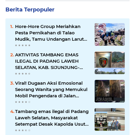
Berita Terpopuler
Hore-Hore Group Meriahkan
Pesta Pernikahan di Talao
Mudik, Tamu Undangan Larut
dalam Suasana Penuh
Kegembiraan
AKTIVITAS TAMBANG EMAS
ILEGAL DI PADANG LAWEH
SELATAN, KAB. SIJUNJUNG-
SUMBAR SEMAKIN
MERAJALELA
Viral! Dugaan Aksi Emosional
Seorang Wanita yang Memukul
Mobil Pengendara di Jalan
Khatib Sulaiman
Tambang emas ilegal di Padang
Laweh Selatan, Masyarakat
Setempat Desak Kapolda Usut
Tuntas