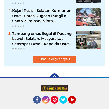
Khatib Sulaiman
Kejari Pesisir Selatan Komitmen
Usut Tuntas Dugaan Pungli di
SMAN 3 Painan, Minta
Inspektorat Sumbar Lakukan
Pemeriksaan
Tambang emas ilegal di Padang
Laweh Selatan, Masyarakat
Setempat Desak Kapolda Usut
Tuntas
Lihat Selengkapnya
Facebook
Instagram
Pinterest
Twitter
YouTube