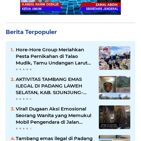
Berita Terpopuler
Hore-Hore Group Meriahkan
Pesta Pernikahan di Talao
Mudik, Tamu Undangan Larut
dalam Suasana Penuh
Kegembiraan
AKTIVITAS TAMBANG EMAS
ILEGAL DI PADANG LAWEH
SELATAN, KAB. SIJUNJUNG-
SUMBAR SEMAKIN
MERAJALELA
Viral! Dugaan Aksi Emosional
Seorang Wanita yang Memukul
Mobil Pengendara di Jalan
Khatib Sulaiman
Tambang emas ilegal di Padang