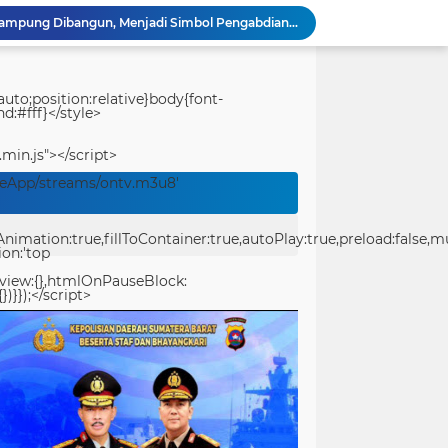
Prasasti TMMD Ke-129 Rampung Dibangun, Menjadi Simbol Pengabdian TNI dan Kenangan Abadi untuk Kampung Sesor
Pantang Menyerah Hingga Malam, Satgas TMMD Ke-129 Kodim 1807/Sorsel Lembur Finishing Rumah Type 36 untuk Warga Kampung Sesor
TMMD Ke-129 Gelar Penyuluhan Wasbang & Hukum, Tanamkan Kesadaran Berbangsa serta Taat Aturan di Kampung Sesor
Festival Raimuti 2026 Semarak, Satukan Budaya Bahari dan Dorong Ekonomi Masyarakat
uto;position:relative}body{font-
d:#fff}</style>
KRI Teluk Kendari-518 Hadir di Padang, Masyarakat Bisa Kunjungi Kapal Perang TNI AL Gratis
Ditlantas Polda Sumbar Tegaskan Komitmen Dukung HJK Padang ke-357, Utamakan Keselamatan Masyarakat
.min.js"></script>
Tourist Police Ditpolairud Polda Papua Barat Daya Berikan Imbauan Keselamatan kepada Wisatawan
veApp/streams/ontv.m3u8'
PT Pelni Sorong Informasikan Jadwal Terbaru Kapal Penumpang dan Sabuk Nusantara di Papua Barat Daya
Perbaikan Pipanisasi Dikebut, Satgas TMMD Ke-129 Pastikan Program TNI Manunggal Air Bersih Segera Dinikmati Warga Kampung Sesor
ation:true,fillToContainer:true,autoPlay:true,preload:false,mute
TMMD Ke-129 Tuntaskan Pembukaan Lahan 1 Hektar, Siap Ditanami untuk Perkuat Ketahanan Pangan Kampung Sesor
ion:'top
eview:{},htmlOnPauseBlock:
})}});</script>
center>