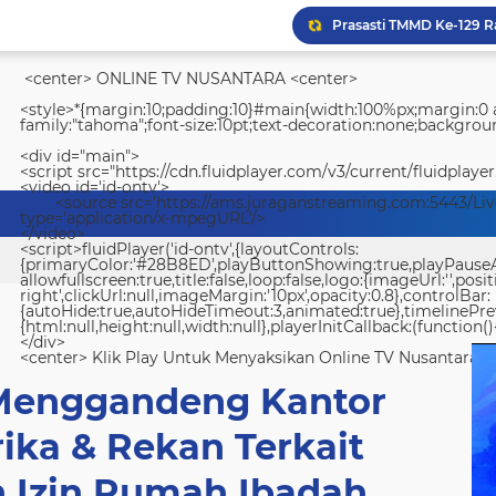
<center> ONLINE TV NUSANTARA <center>
<style>*{margin:10;padding:10}#main{width:100%px;margin:0 a
family:"tahoma";font-size:10pt;text-decoration:none;backgroun
<div id="main">
<script src="https://cdn.fluidplayer.com/v3/current/fluidplayer
<video id='id-ontv'>
<source src='https://ams.juraganstreaming.com:5443/Li
type='application/x-mpegURL'/>
</video>
<script>fluidPlayer('id-ontv',{layoutControls:
{primaryColor:'#28B8ED',playButtonShowing:true,playPauseAnim
allowfullscreen:true,title:false,loop:false,logo:{imageUrl:'',posit
right',clickUrl:null,imageMargin:'10px',opacity:0.8},controlBar:
{autoHide:true,autoHideTimeout:3,animated:true},timelinePr
{html:null,height:null,width:null},playerInitCallback:(function(){
</div>
<center> Klik Play Untuk Menyaksikan Online TV Nusantara <
Menggandeng Kantor
ika & Rekan Terkait
 Izin Rumah Ibadah