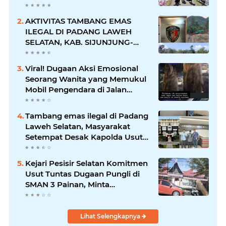
dalam Suasana Penuh
Kegembiraan
AKTIVITAS TAMBANG EMAS
ILEGAL DI PADANG LAWEH
SELATAN, KAB. SIJUNJUNG-
SUMBAR SEMAKIN
MERAJALELA
Viral! Dugaan Aksi Emosional
Seorang Wanita yang Memukul
Mobil Pengendara di Jalan
Khatib Sulaiman
Tambang emas ilegal di Padang
Laweh Selatan, Masyarakat
Setempat Desak Kapolda Usut
Tuntas
Kejari Pesisir Selatan Komitmen
Usut Tuntas Dugaan Pungli di
SMAN 3 Painan, Minta
Inspektorat Sumbar Lakukan
Pemeriksaan
Lihat Selengkapnya